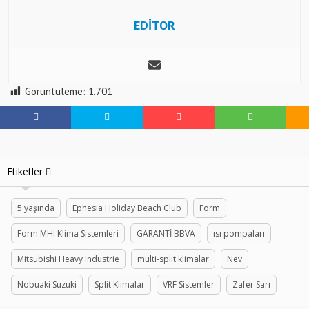
EDİTOR
Görüntüleme:
1.701
Etiketler
5 yaşında
Ephesia Holiday Beach Club
Form
Form MHI Klima Sistemleri
GARANTİ BBVA
ısı pompaları
Mitsubishi Heavy Industrie
multi-split klimalar
Nev
Nobuaki Suzuki
Split Klimalar
VRF Sistemler
Zafer Sarı