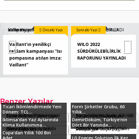
Önceki Yazı
Sonraki Yazı
Vaillant’ın yenilikçi
WILO 2022
reklam kampanyası “Isı
SÜRDÜRÜLEBİLİRLİK
pompasına atılan imza:
RAPORUNU YAYINLADI
Vaillant”
Benzer Yazılar
Ticari İklimlendirmede Yeni
Form Şirketler Grubu, 60
Dönem: TCL...
Yıllık...
İklimsa’dan Yaz Aylarında
DemirDöküm, Türkiye’nin
Klima Kullanımına...
Dört Bir Yanında...
Copa’dan Yıllık 100 Bin
Adet...
LG Energy Solution İlk Kez...