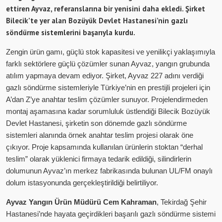
ettiren Ayvaz, referanslarına bir yenisini daha ekledi. Şirket
Bilecik’te yer alan Bozüyük Devlet Hastanesi’nin gazlı
söndürme sistemlerini başarıyla kurdu.
Zengin ürün gamı, güçlü stok kapasitesi ve yenilikçi yaklaşımıyla
farklı sektörlere güçlü çözümler sunan Ayvaz, yangın grubunda
atılım yapmaya devam ediyor. Şirket, Ayvaz 227 adını verdiği
gazlı söndürme sistemleriyle Türkiye’nin en prestijli projeleri için
A’dan Z’ye anahtar teslim çözümler sunuyor. Projelendirmeden
montaj aşamasına kadar sorumluluk üstlendiği Bilecik Bozüyük
Devlet Hastanesi, şirketin son dönemde gazlı söndürme
sistemleri alanında örnek anahtar teslim projesi olarak öne
çıkıyor. Proje kapsamında kullanılan ürünlerin stoktan “derhal
teslim” olarak yüklenici firmaya tedarik edildiği, silindirlerin
dolumunun Ayvaz’ın merkez fabrikasında bulunan UL/FM onaylı
dolum istasyonunda gerçekleştirildiği belirtiliyor.
Ayvaz Yangın Ürün Müdürü Cem Kahraman
, Tekirdağ Şehir
Hastanesi’nde hayata geçirdikleri başarılı gazlı söndürme sistemi