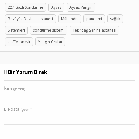
227 Gazlı Söndürme
Ayvaz
Ayvaz Yangın
Bozüyük Devlet Hastanesi
Mühendis
pandemi
sağlık
Sistemleri
söndürme sistemi
Tekirdağ Şehir Hastanesi
UL/FM onaylı
Yangın Grubu
Bir Yorum Bırak
İsim
(gerekli)
E-Posta
(gerekli)