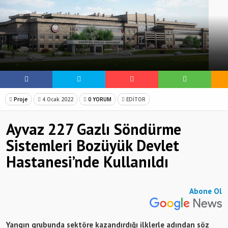
Beklentiler 5-16 “Aşçı Üşümesin”
Proje
4 Ocak 2022
0 YORUM
EDİTOR
Ayvaz 227 Gazlı Söndürme
Sistemleri Bozüyük Devlet
Hastanesi’nde Kullanıldı
Abone Ol
Yangın grubunda sektöre kazandırdığı ilklerle adından söz