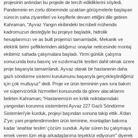
projesinin ardından bu projede de tercih edildiklerini söyledi.
Pandeminin en zorlu döneminde uzaktan görüşmelerle başlayan
sürecin saha ziyaretleri ve keşiflerle devam ettiğini dile getiren
Kahraman, “Ayvaz Yangın ekibindeki tecrübeli mühendis
kadromuzun desteğiyle bu projeye başladık, hidrolik
hesaplarımızı ve as built projemizi tamamladık. Mekanik ve
elektrik birim şefliklerinden aldığımız onaylar neticesinde montaj
ekibimiz sahada çalışmalara başladı. Yirmi günlük çalışma
sonucunda boru basınç ve sızdırmazlık testleri dahil olmak üzere
proje başarıyla tamamlandı. Ayvaz olarak bir hastanenin daha
gazlı söndürme sistemi kurulumunu başarıyla gerçekleştirdiğimiz
için çok mutluyuz” dedi. Proje ve ürün temininin yanı sıra bakım
ve süpervizörlük hizmetleri konusunda da görev alacaklarını
belirten Kahraman; “Hastanemizin en kritik noktalarındaki
yangından korunma sistemlerini Ayvaz 227 Gazlı Söndürme
Sistemleri’yle kurduk, projeyi başından sonuna takip ettik. A’dan
Z’ye; yani projelendirmeden ürün teminine, montajdan bakıma
kadar ‘anahtar teslim’ çözüm sunduk. Aylar süren bu çalışmaya
emek veren tüm ekip arkadaşlarıma teşekkür ediyorum” diyerek